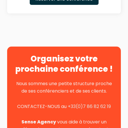
Organisez votre
prochaine conférence !
Nous sommes une petite structure proche
de ses conférenciers et de ses clients.
CONTACTEZ-NOUS au
+33(0)7 86 82 62 19
Sense Agency
vous aide à trouver un