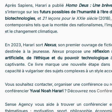
Après Sapiens, Harari a publié
Homo Deus : Une brève h
s’interroge sur les
futurs possibles de l’humanité
à l’ère d
biotechnologies
, et
21 leçons pour le XXIe siècle
(2018), 
contemporains tels que la montée des nationalismes, l’im
et le changement climatique.
En 2023, Harari sort
Nexus
, son premier ouvrage de fictio
destinée à la jeunesse.
Nexus
propose une
réflexion 
artificielle
,
de l’éthique et du pouvoir technologique
à
captivante. Ce livre marque une nouvelle étape dans sa
capacité à vulgariser des sujets complexes à un style acc
Vous souhaitez contacter, organiser une conférence ou ré
conférencier
Yuval Noah Harari
? Découvrez nos
Conféren
Sense Agency vous aide à trouver un conférencier e
thématiques : motivation, sport, philosophie, économi