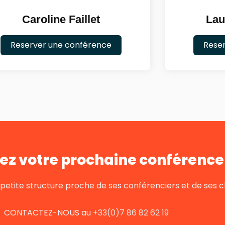
Caroline Faillet
Lau
Reserver une conférence
Rese
ez votre prochaine conférence 
tite structure proche de ses conférenciers et de ses cl
CONTACTEZ-NOUS au
+33(0)7 86 82 62 19