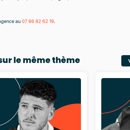
’agence au
07 86 82 62 19
.
 sur le même thème