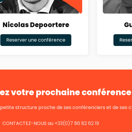
Nicolas Depoortere
Gu
Reserver une conférence
Rese
ez votre prochaine conférence 
tite structure proche de ses conférenciers et de ses cl
CONTACTEZ-NOUS au
+33(0)7 86 82 62 19