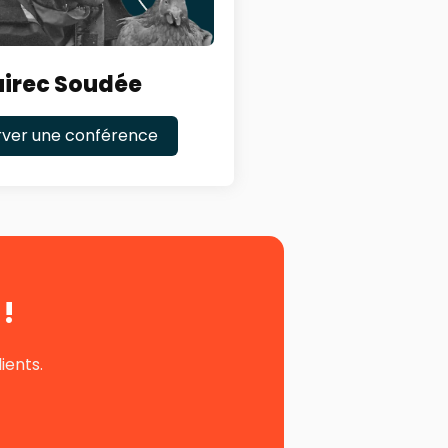
irec Soudée
rver une conférence
!
ients.