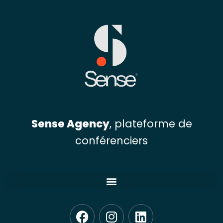
Sense Agency
, plateforme de
conférenciers
F
I
L
a
n
i