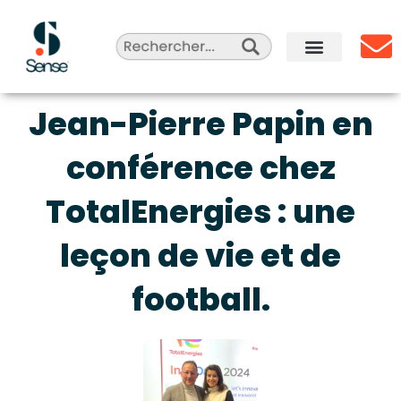
Aller
au
contenu
Sense Agency
Celebrity Marketing
Qui sommes-nous ?
Jean-Pierre Papin en
conférence chez
TotalEnergies : une
leçon de vie et de
football.