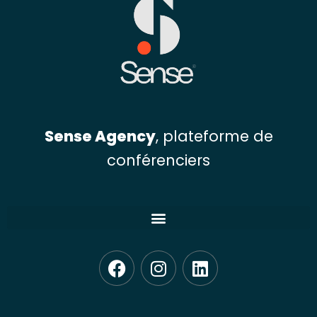
Sense Agency
, plateforme de
conférenciers
F
I
L
a
n
i
c
s
n
e
t
k