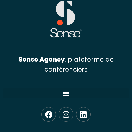
Sense Agency
, plateforme de
conférenciers
F
I
L
a
n
i
c
s
n