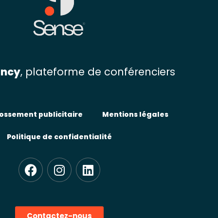
ency
, plateforme de conférenciers
ossement publicitaire
Mentions légales
Politique de confidentialité
F
I
L
a
n
i
c
s
n
e
t
k
b
a
e
Contactez-nous