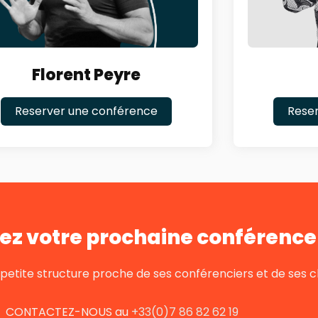
Florent Peyre
Reserver une conférence
Rese
ez votre prochaine conférence 
tite structure proche de ses conférenciers et de ses cl
CONTACTEZ-NOUS au
+33(0)7 86 82 62 19