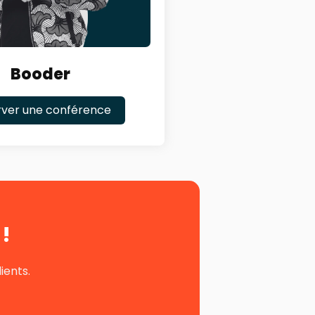
Booder
rver une conférence
!
ients.