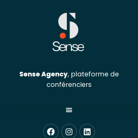
Sense Agency
, plateforme de
conférenciers
F
I
L
a
n
i