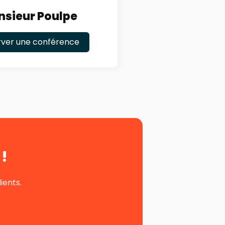
sieur Poulpe
rver une conférence
!
ients.