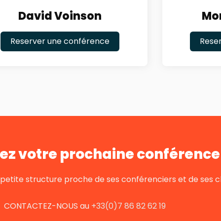
David Voinson
Mon
Reserver une conférence
Rese
ez votre prochaine conférence 
tite structure proche de ses conférenciers et de ses cl
CONTACTEZ-NOUS au
+33(0)7 86 82 62 19