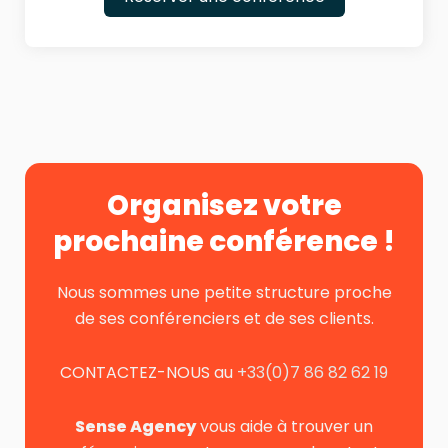
Organisez votre
prochaine conférence !
Nous sommes une petite structure proche
de ses conférenciers et de ses clients.
CONTACTEZ-NOUS au
+33(0)7 86 82 62 19
Sense Agency
vous aide à trouver un