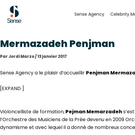
Aller
au
Sense Agency
Celebrity M
contenu
Mermazadeh Penjman
Par
Jordi Marzo
/
13 janvier 2017
Sense Agency a le plaisir d’accueillir
Penjman Mermaz
[EXPAND ]
Violoncelliste de formation,
Pejman Memarzadeh
s’est
l’Orchestre des Musiciens de la Prée devenu en 2009 Orches
dynamisme et avec lequel il a donné de nombreux concer