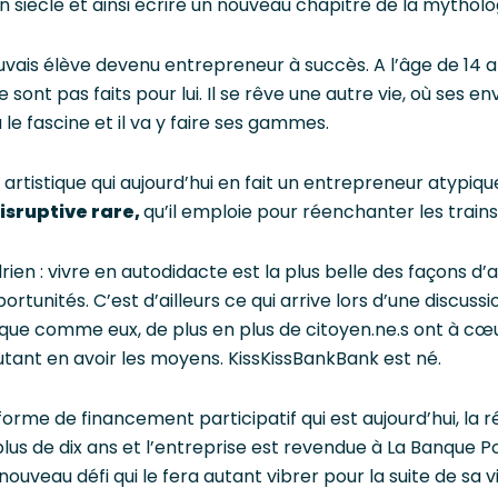
 siècle et ainsi écrire un nouveau chapitre de la mythologi
auvais élève devenu entrepreneur à succès. A l’âge de 14 a
e sont pas faits pour lui. Il se rêve une autre vie, où ses e
 fascine et il va y faire ses gammes.
artistique qui aujourd’hui en fait un entrepreneur atypique,
disruptive rare,
qu’il emploie pour réenchanter les trains 
ien : vivre en autodidacte est la plus belle des façons d’
tunités. C’est d’ailleurs ce qui arrive lors d’une discus
s que comme eux, de plus en plus de citoyen.ne.s ont à cœ
utant en avoir les moyens. KissKissBankBank est né.
orme de financement participatif qui est aujourd’hui, la r
s de dix ans et l’entreprise est revendue à La Banque Pos
 nouveau défi qui le fera autant vibrer pour la suite de sa vi