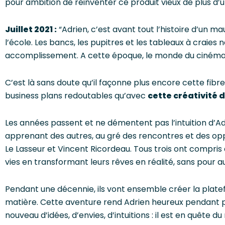
pour ambition de réinventer ce produit vieux de plus d’un
Juillet 2021 :
“
Adrien, c’est avant tout l’histoire d’un m
l’école. Les bancs, les pupitres et les tableaux à craies n
accomplissement. A cette époque, le monde du cinéma le
C’est là sans doute qu’il façonne plus encore cette fibre 
business plans redoutables qu’avec
cette créativité 
Les années passent et ne démentent pas l’intuition d’Adr
apprenant des autres, au gré des rencontres et des oppor
Le Lasseur et Vincent Ricordeau. Tous trois ont compri
vies en transformant leurs rêves en réalité, sans pour a
Pendant une décennie, ils vont ensemble créer la platef
matière. Cette aventure rend Adrien heureux pendant plu
nouveau d’idées, d’envies, d’intuitions : il est en quête du