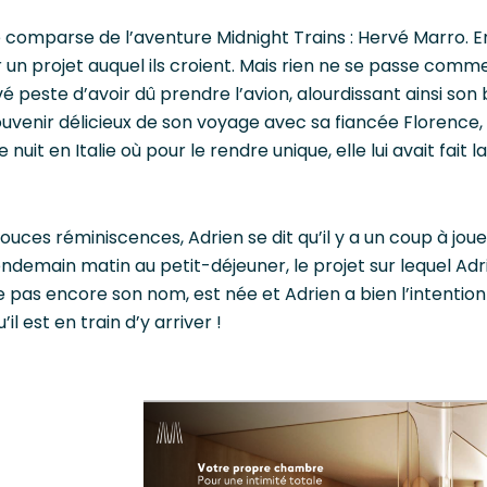
 comparse de l’aventure Midnight Trains : Hervé Marro. E
 un projet auquel ils croient. Mais rien ne se passe comm
vé peste d’avoir dû prendre l’avion, alourdissant ainsi son 
souvenir délicieux de son voyage avec sa fiancée Florence,
 nuit en Italie où pour le rendre unique, elle lui avait fait
uces réminiscences, Adrien se dit qu’il y a un coup à jouer
ndemain matin au petit-déjeuner, le projet sur lequel Adr
orte pas encore son nom, est née et Adrien a bien l’intenti
il est en train d’y arriver !