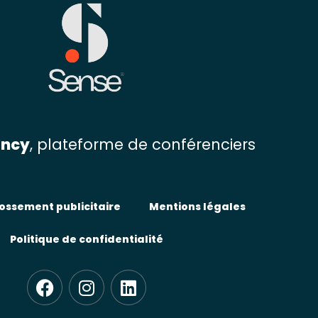
ency
, plateforme de conférenciers
ossement publicitaire
Mentions légales
Politique de confidentialité
F
I
L
a
n
i
c
s
n