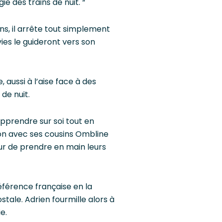
e des trains de nuit. “
ns, il arrête tout simplement
nvies le guideront vers son
 aussi à l’aise face à des
de nuit.
apprendre sur soi tout en
sion avec ses cousins Ombline
ur de prendre en main leurs
éférence française en la
tale. Adrien fourmille alors à
e.