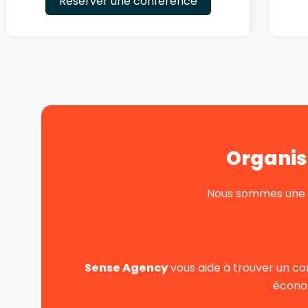
Reserver une conférence
Organis
Nous sommes une pe
Sense Agency
vous aide à trouver un co
économ