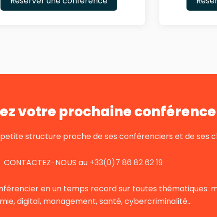
Reserver une conférence
Rese
ez votre prochaine conférence 
tite structure proche de ses conférenciers et de ses cl
CONTACTEZ-NOUS au
+33(0)7 86 82 62 19
nférencier en un temps record sur toutes thématiques: mot
ie, digital, management, santé, cybercriminalité…