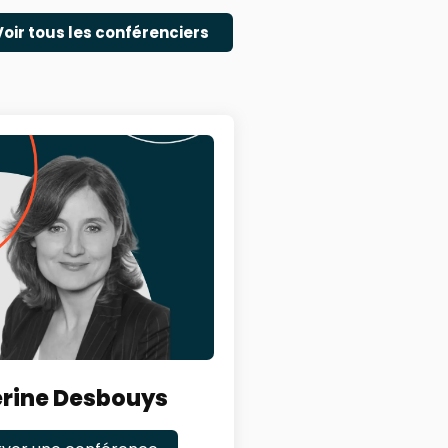
Voir tous les conférenciers
rine Desbouys