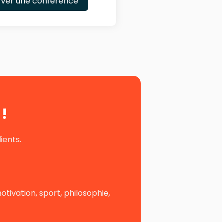
rver une conférence
!
ients.
ivation, sport, philosophie,