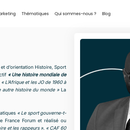
arketing
Thématiques
Qui sommes-nous ?
Blog
t d’orientation Histoire, Sport
ctif
« Une histoire mondiale de
e
« L’Afrique et les JO de 1960 à
 autre histoire du monde »
La
matiques
« Le sport gouverne-t-
e France Forum et réalisé ou
re et les rappeurs »
,
« CAF 60