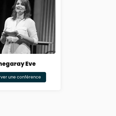
hegaray Eve
rver une conférence