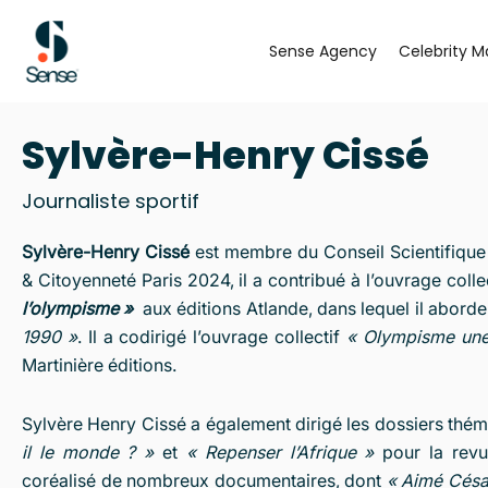
Aller
au
Sense Agency
Celebrity M
contenu
Sylvère-Henry Cissé
Journaliste sportif
Sylvère-Henry Cissé
est membre du Conseil Scientifique e
& Citoyenneté Paris 2024, il a contribué à l’ouvrage colle
l’olympisme »
aux éditions Atlande, dans lequel il abord
1990 »
. Il a codirigé l’ouvrage collectif
« Olympisme une
Martinière éditions.
Sylvère Henry Cissé a également dirigé les dossiers thé
il le monde ? »
et
« Repenser l’Afrique »
pour la revu
coréalisé de nombreux documentaires, dont
« Aimé Césai