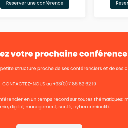
Reserver une conférence
Rese
ez votre prochaine conférence 
tite structure proche de ses conférenciers et de ses cl
CONTACTEZ-NOUS au
+33(0)7 86 82 62 19
nférencier en un temps record sur toutes thématiques: mot
ie, digital, management, santé, cybercriminalité…