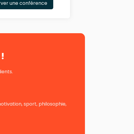
rver une conférence
!
ients.
ivation, sport, philosophie,