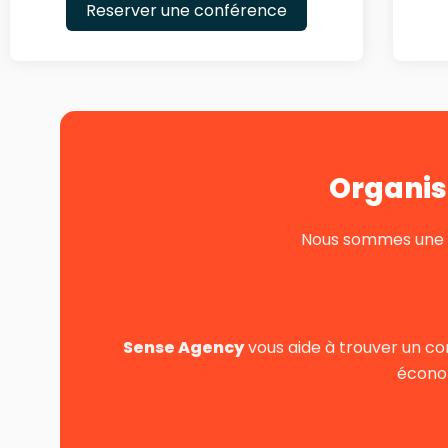
Reserver une conférence
Organis
Nous sommes une pe
Sense Agency
vous aide à trouver un co
économ