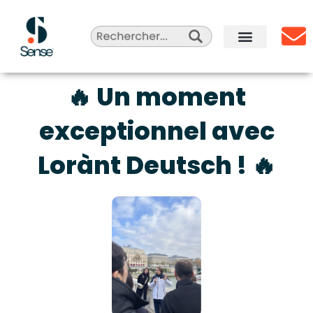
Aller
au
contenu
Sense Agency
Celebrity Marketing
Qui sommes-nous ?
🔥 Un moment
exceptionnel avec
Lorànt Deutsch ! 🔥