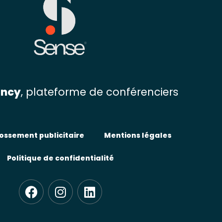
ency
, plateforme de conférenciers
ossement publicitaire
Mentions légales
Politique de confidentialité
F
I
L
a
n
i
c
s
n