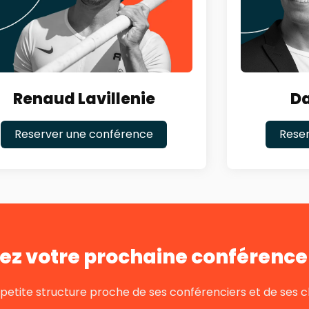
Renaud Lavillenie
Da
Reserver une conférence
Rese
ez votre prochaine conférence 
tite structure proche de ses conférenciers et de ses cl