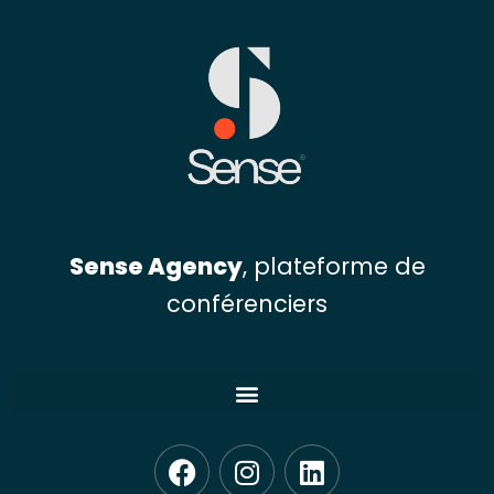
Sense Agency
, plateforme de
conférenciers
F
I
L
a
n
i